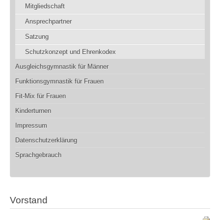
Mitgliedschaft
Ansprechpartner
Satzung
Schutzkonzept und Ehrenkodex
Ausgleichsgymnastik für Männer
Funktionsgymnastik für Frauen
Fit-Mix für Frauen
Kinderturnen
Impressum
Datenschutzerklärung
Sprachgebrauch
Vorstand